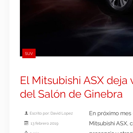
SUV
El Mitsubishi ASX deja
del Salón de Ginebra
En próximo mes 
Escrito por: David Lopez
Mitsubishi ASX, 
13 febrero 2019