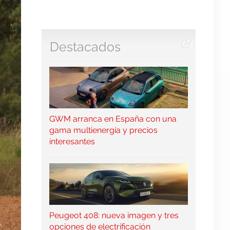
Destacados
GWM arranca en España con una
gama multienergía y precios
interesantes
Peugeot 408: nueva imagen y tres
opciones de electrificación