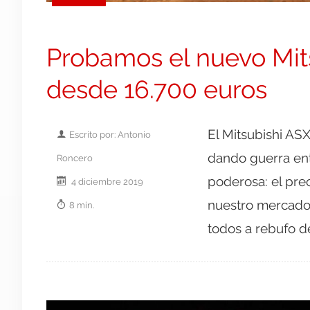
Probamos el nuevo Mit
desde 16.700 euros
El Mitsubishi ASX
Escrito por: Antonio
dando guerra ent
Roncero
poderosa: el prec
4 diciembre 2019
nuestro mercado
8 min.
todos a rebufo de