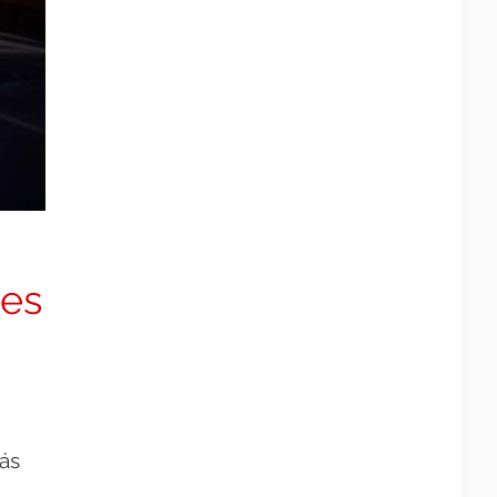
tes
ás