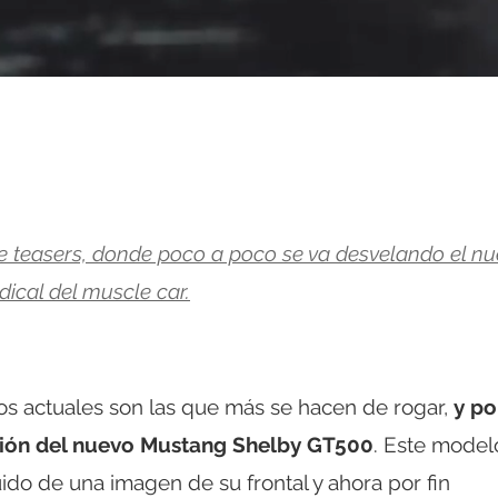
de teasers, donde poco a poco se va desvelando el n
ical del muscle car.
vos actuales son las que más se hacen de rogar,
y po
ción del nuevo Mustang Shelby GT500
. Este model
do de una imagen de su frontal y ahora por fin