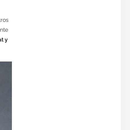
tros
ente
t y