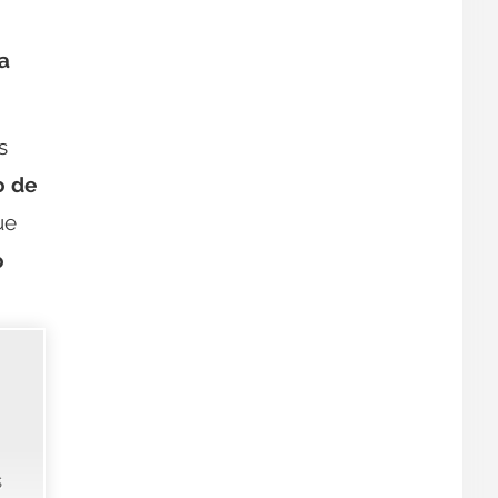
a
s
o de
ue
o
s