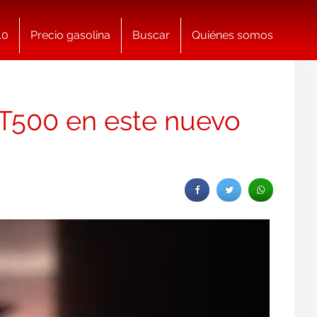
10
Precio gasolina
Buscar
Quiénes somos
T500 en este nuevo