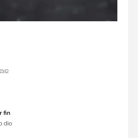
uevo
r fin
o dio