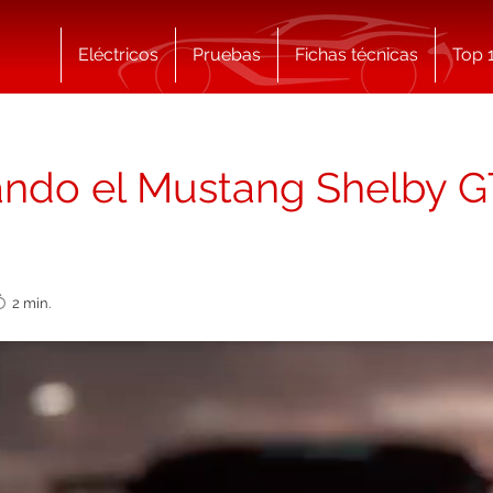
Eléctricos
Pruebas
Fichas técnicas
Top 
ando el Mustang Shelby G
2 min.