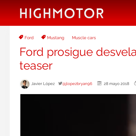
Ford
Mustang
Muscle cars
Ford prosigue desvel
teaser
Javier López
@jlopezbryan96
28 mayo 2018