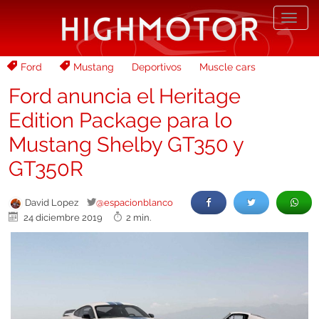
Desp
nave
Ford
Mustang
Deportivos
Muscle cars
Ford anuncia el Heritage
Edition Package para lo
Mustang Shelby GT350 y
GT350R
David Lopez
@espacionblanco
24 diciembre 2019
2 min.