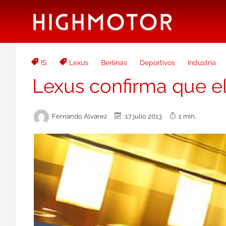
IS
Lexus
Berlinas
Deportivos
Industria
Lexus confirma que el
Fernando Alvarez
17 julio 2013
1 min.