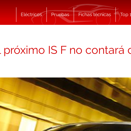
Eléctricos
Pruebas
Fichas técnicas
Top 
 próximo IS F no contará