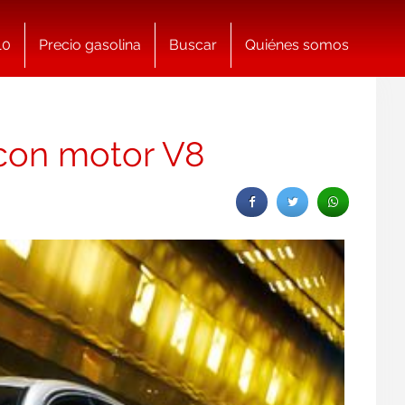
10
Precio gasolina
Buscar
Quiénes somos
 con motor V8