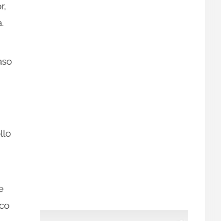
r,
.
aso
llo
.
e
ico