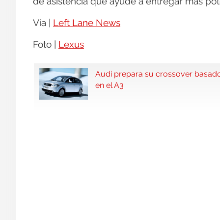
de asistencia que ayude a entregar más po
Vía |
Left Lane News
Foto |
Lexus
Audi prepara su crossover basad
en el A3