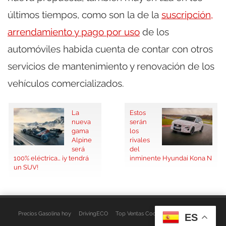
últimos tiempos, como son la de la
suscripción,
arrendamiento y pago por uso
de los
automóviles habida cuenta de contar con otros
servicios de mantenimiento y renovación de los
vehículos comercializados.
La
Estos
nueva
serán
gama
los
Alpine
rivales
será
del
100% eléctrica… ¡y tendrá
inminente Hyundai Kona N
un SUV!
Precios Gasolina hoy
DrivingECO
Top Ventas Coches
EspacioFurgo
ES