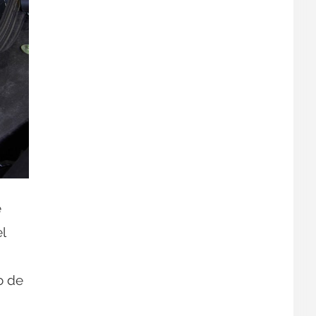
e
l
o de