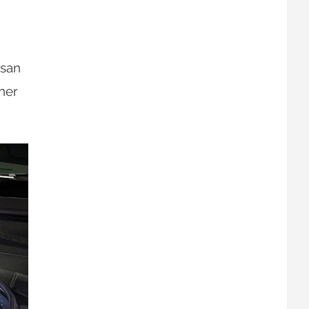
ssan
ner