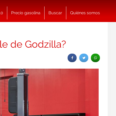
10
Precio gasolina
Buscar
Quiénes somos
le de Godzilla?