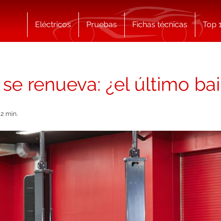
Eléctricos
Pruebas
Fichas técnicas
Top 
se renueva: ¿el último bai
2 min.