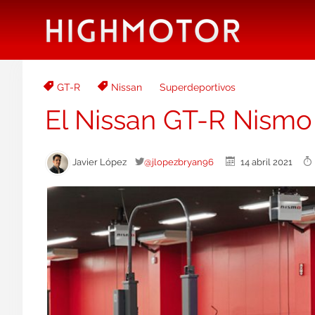
GT-R
Nissan
Superdeportivos
El Nissan GT-R Nismo 
Javier López
@jlopezbryan96
14 abril 2021