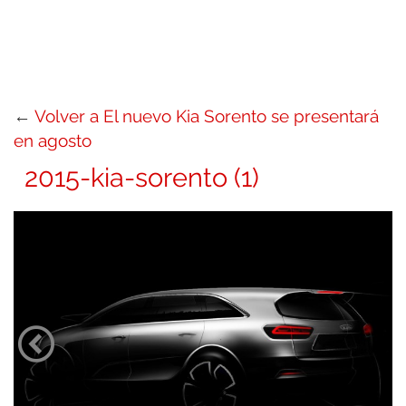
←
Volver a El nuevo Kia Sorento se presentará
en agosto
2015-kia-sorento (1)