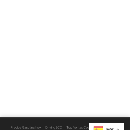
Precios Gasolina hoy
DrivingECO
Top Ventas Coches
EspacioFurgo
ES