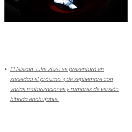
El Nissan Juke 2020 se presentará en
sociedad el próximo 3 de septiembre con
varias motorizaciones y rumores de versión
híbrida enchufable.