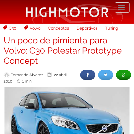
Desp
nave
C30
Volvo
Conceptos
Deportivos
Tuning
Un poco de pimienta para
Volvo: C30 Polestar Prototype
Concept
Fernando Alvarez
22 abril
2010
1 min.