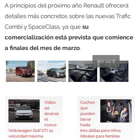
A principios del próximo año Renault ofrecerá
detalles más concretos sobre las nuevas Trafic
Combi y SpaceClass, ya que
su
comercialización está prevista que comience
a finales del mes de marzo
.
Ver las 8
Vídeo:
Coches
así
que
alcanza
pueden
el
llevar
nuevo
hasta
Volkswagen Golf GTI su
tres sillitas para niños.
velocidad máxima
¡Ideales para familias