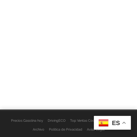
Precios Gasolina hoy
DrivingECO
Top Ventas Coches
EspacioFurgo
ES
Archivo
Política de Privacidad
Aviso Legal