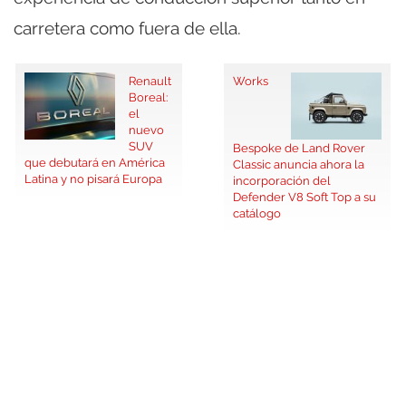
carretera como fuera de ella.
Renault
Works
Boreal:
el
nuevo
SUV
Bespoke de Land Rover
que debutará en América
Classic anuncia ahora la
Latina y no pisará Europa
incorporación del
Defender V8 Soft Top a su
catálogo