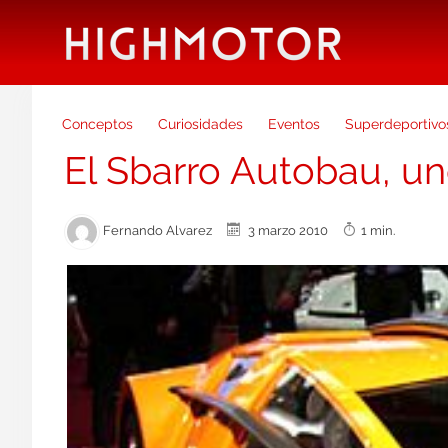
Conceptos
Curiosidades
Eventos
Superdeportivo
El Sbarro Autobau, un
Fernando Alvarez
3 marzo 2010
1 min.