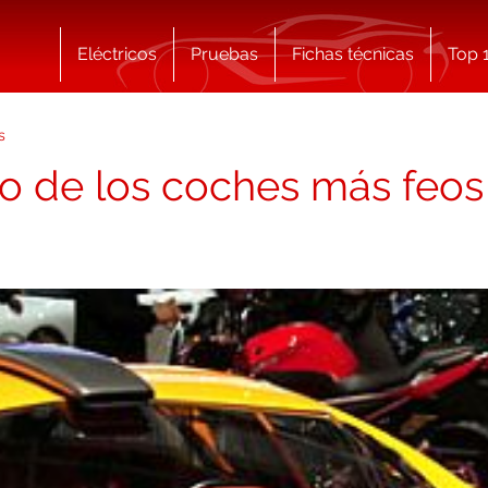
Eléctricos
Pruebas
Fichas técnicas
Top 
s
o de los coches más feos 