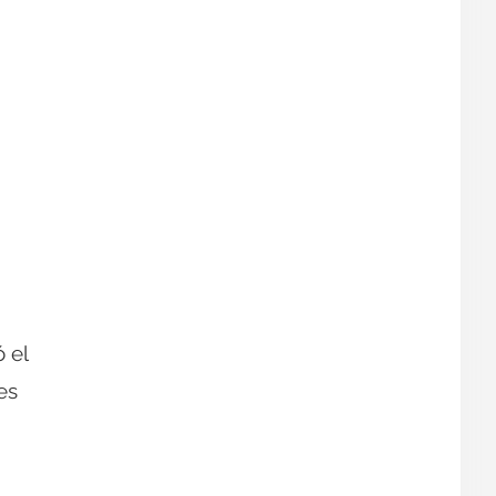
 el
es