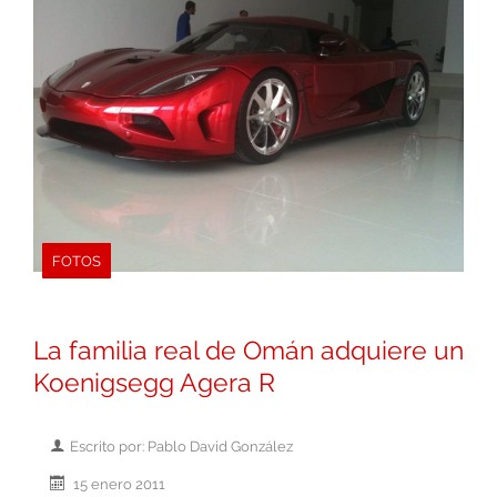
FOTOS
La familia real de Omán adquiere un
Koenigsegg Agera R
Escrito por: Pablo David González
15 enero 2011