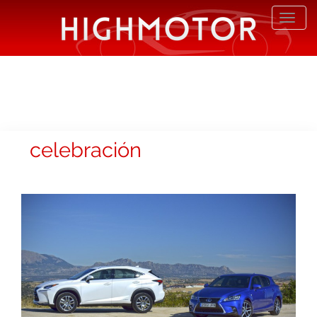
Desp
nave
celebración