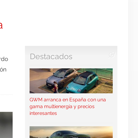
a
Destacados
rdo
ión
GWM arranca en España con una
gama multienergía y precios
interesantes