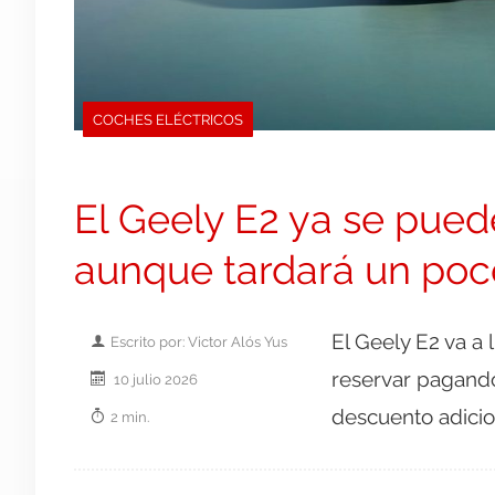
COCHES ELÉCTRICOS
El Geely E2 ya se pued
aunque tardará un poco
El Geely E2 va a
Escrito por: Victor Alós Yus
reservar pagando
10 julio 2026
descuento adicio
2 min.