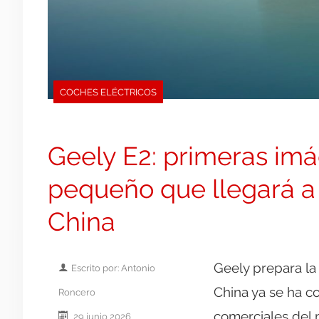
COCHES ELÉCTRICOS
Geely E2: primeras imág
pequeño que llegará a 
China
Geely prepara la 
Escrito por: Antonio
China ya se ha c
Roncero
comerciales del 
29 junio 2026