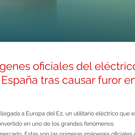
enes oficiales del eléctric
España tras causar furor e
llegada a Europa del E2, un utilitario eléctrico que 
onvertido en uno de los grandes fenómenos
mercado. Estas son las primeras imágenes oficiales