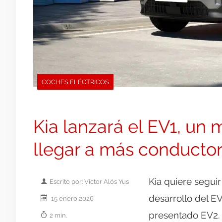
COCHES ELÉCTRICOS
Kia lanzará el EV1, un
llegar a más conducto
Kia quiere seguir
Escrito por: Victor Alós Yus
desarrollo del E
15 enero 2026
presentado EV2.
2 min.