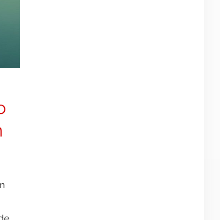
o
n
en
 de