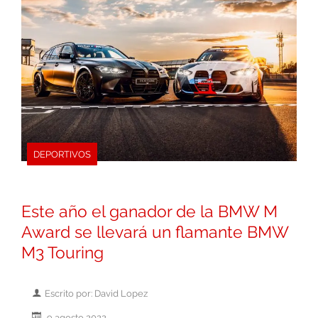
DEPORTIVOS
Este año el ganador de la BMW M
Award se llevará un flamante BMW
M3 Touring
Escrito por: David Lopez
9 agosto 2022