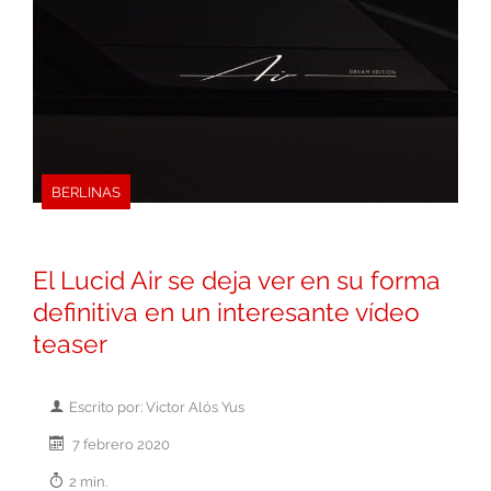
BERLINAS
El Lucid Air se deja ver en su forma
definitiva en un interesante vídeo
teaser
Escrito por: Victor Alós Yus
7 febrero 2020
2 min.