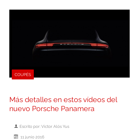
COUPÉS
Más detalles en estos vídeos del
nuevo Porsche Panamera
Escrito por: Victor Alós Yus
11 junio 2016