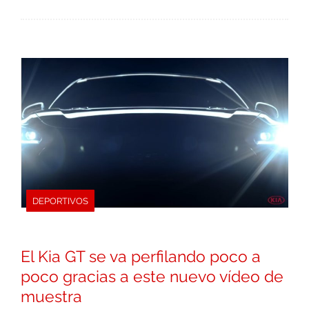
DEPORTIVOS
El Kia GT se va perfilando poco a
poco gracias a este nuevo vídeo de
muestra