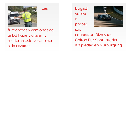
Las
Bugatti
vuelve
a
probar
sus
furgonetas y camiones de
coches, un Divo y un
la DGT que vigilarán y
Chiron Pur Sport ruedan
multarán este verano han
sin piedad en Nürburgring
sido cazados