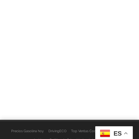
Precios Gasolina hoy
DrivingECO
Top Ventas Coches
EspacioFurgo
ES