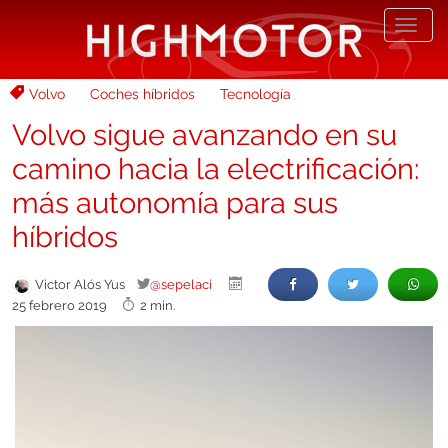
Desp
nave
Volvo
Coches híbridos
Tecnología
Volvo sigue avanzando en su
camino hacia la electrificación:
más autonomía para sus
híbridos
Victor Alós Yus
@sepelaci
25 febrero 2019
2 min.