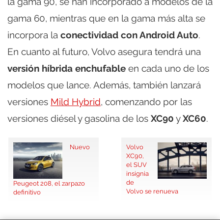
la gama 90, se han incorporado a modelos de la
gama 60, mientras que en la gama más alta se
incorpora la
conectividad con Android Auto
.
En cuanto al futuro, Volvo asegura tendrá una
versión híbrida enchufable
en cada uno de los
modelos que lance. Además, también lanzará
versiones
Mild Hybrid
, comenzando por las
versiones diésel y gasolina de los
XC90
y
XC60
.
Nuevo
Volvo
XC90,
el SUV
insignia
de
Peugeot 208, el zarpazo
Volvo se renueva
definitivo