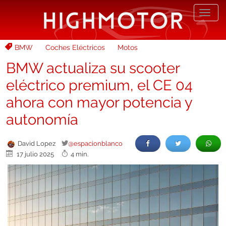
Desp
nave
BMW
Coches Eléctricos
Motos
BMW actualiza su scooter
eléctrico premium, el CE 04
ahora con mayor potencia y
autonomía
David Lopez
@espacionblanco
17 julio 2025
4 min.