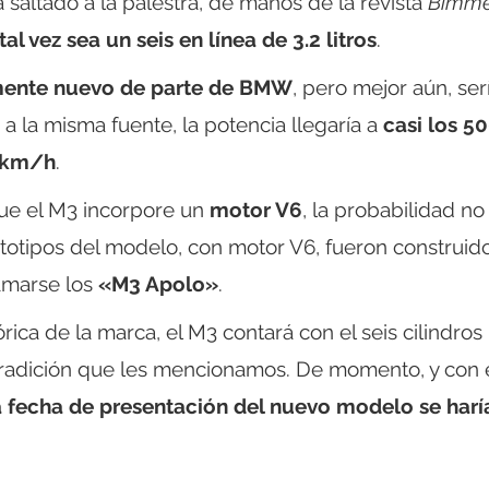
a saltado a la palestra, de manos de la revista
Bimme
tal vez sea un seis en línea de 3.2 litros
.
mente nuevo de parte de BMW
, pero mejor aún, ser
 a la misma fuente, la potencia llegaría a
casi los 5
0 km/h
.
que el M3 incorpore un
motor V6
, la probabilidad no
ototipos del modelo, con motor V6, fueron construid
amarse los
«M3 Apolo»
.
rica de la marca, el M3 contará con el seis cilindros 
tradición que les mencionamos. De momento, y con 
a fecha de presentación del nuevo modelo se harí