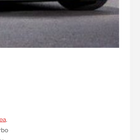
nea
,
rbo