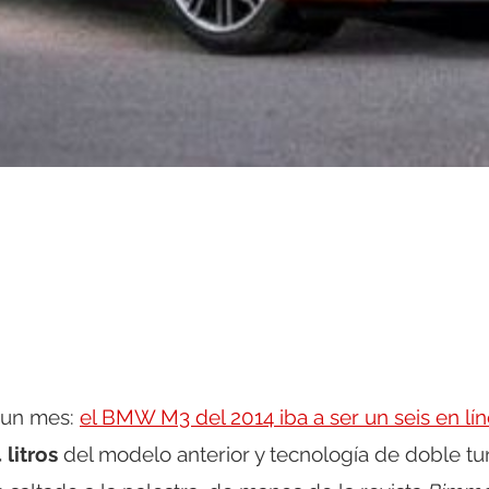
 un mes:
el BMW M3 del 2014 iba a ser un seis en lí
litros
del modelo anterior y tecnología de doble tu