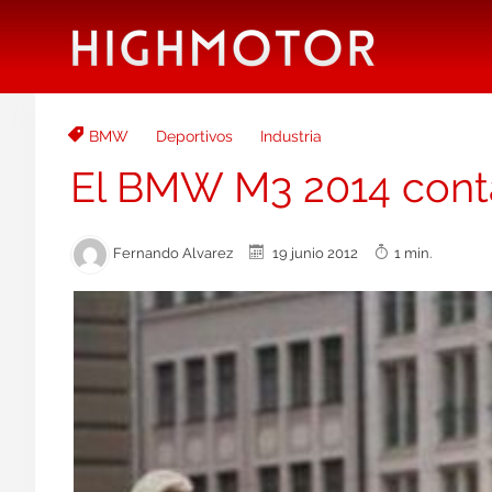
BMW
Deportivos
Industria
El BMW M3 2014 contarí
Fernando Alvarez
19 junio 2012
1 min.