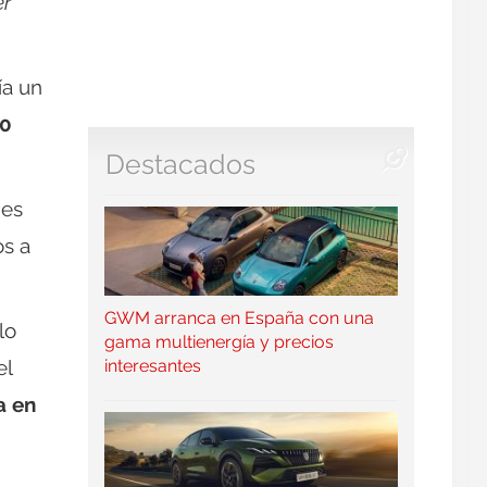
r
ía un
00
Destacados
 es
os a
GWM arranca en España con una
lo
gama multienergía y precios
interesantes
el
a en