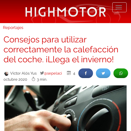
Desp
nave
Reportajes
Consejos para utilizar
correctamente la calefacción
del coche. ¡Llega el invierno!
Victor Alós Yus
@sepelaci
4
octubre 2020
3 min.