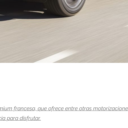
mium francesa, que ofrece entre otras motorizacion
a para disfrutar.