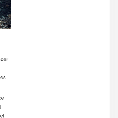
acer
tes
ce
l
el