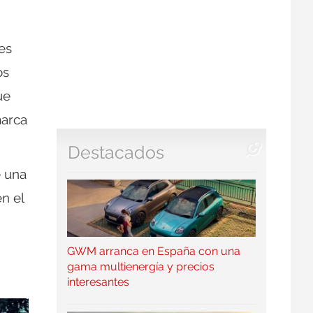
es
os
ue
marca
Destacados
e una
en el
GWM arranca en España con una
gama multienergía y precios
interesantes