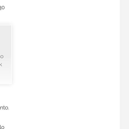
30
co
k
nto.
lo