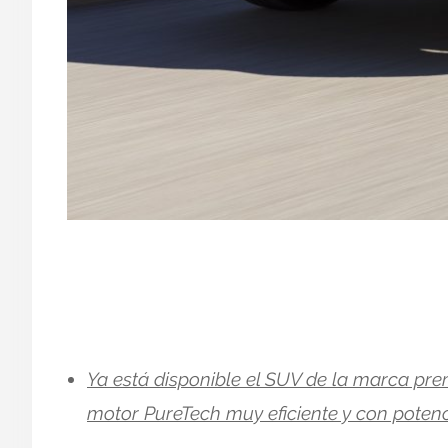
Ya está disponible el SUV de la marca pre
motor PureTech muy eficiente y con potenci