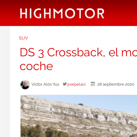
SUV
DS 3 Crossback, el mo
coche
Victor Alós Yus
@sepelaci
28 septiembre 202