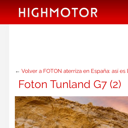
←
Volver a FOTON aterriza en España: así es
Foton Tunland G7 (2)