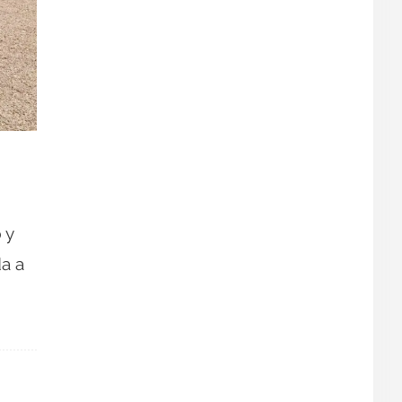
o
y
a a