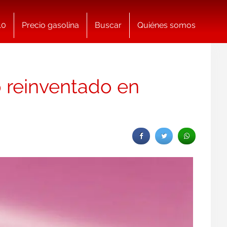
10
Precio gasolina
Buscar
Quiénes somos
o reinventado en