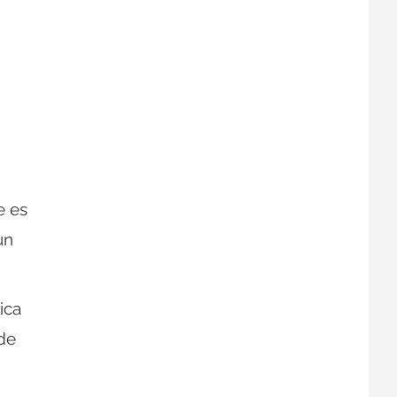
e es
un
ica
de