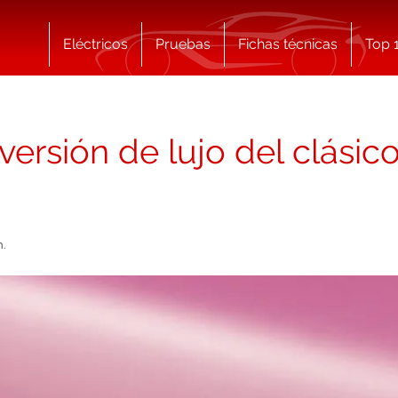
Eléctricos
Pruebas
Fichas técnicas
Top 
versión de lujo del clásic
n.