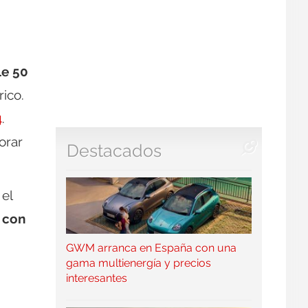
e 50
ico.
4
.
orar
Destacados
 el
o con
GWM arranca en España con una
gama multienergía y precios
interesantes