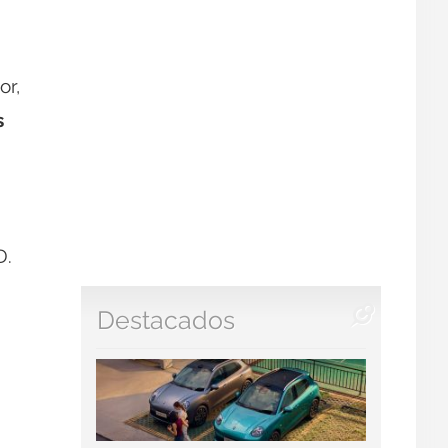
or,
s
D.
Destacados