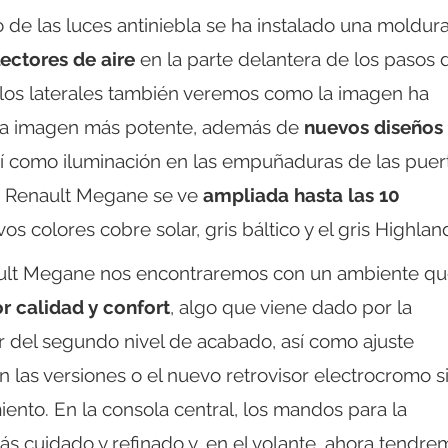
 de las luces antiniebla se ha instalado una moldur
ectores de aire
en la parte delantera de los pasos 
 los laterales también veremos como la imagen ha
na imagen más potente, además de
nuevos diseños
í como iluminación en las empuñaduras de las puert
vo Renault Megane se ve
ampliada hasta las 10
os colores cobre solar, gris báltico y el gris Highlan
nault Megane nos encontraremos con un ambiente q
 calidad y confort
, algo que viene dado por la
ir del segundo nivel de acabado, así como ajuste
n las versiones o el nuevo retrovisor electrocromo s
iento. En la consola central, los mandos para la
s cuidado y refinado y, en el volante, ahora tendre