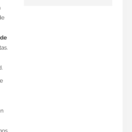
a
de
 de
as.
d.
ue
in
mos