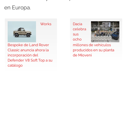
en Europa.
Works
Dacia
celebra
sus
ocho
Bespoke de Land Rover
millones de vehículos
Classic anuncia ahora la
producidos en su planta
incorporación del
de Mioveni
Defender V8 Soft Top a su
catálogo