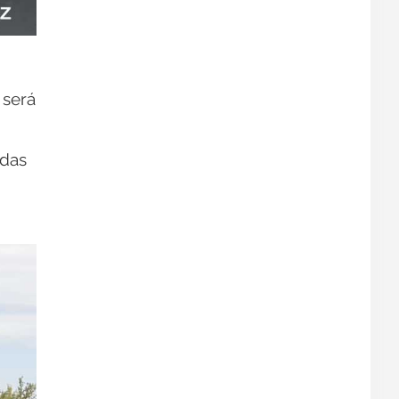
será
adas