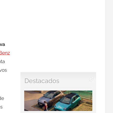
iva
Benz
nta
evos
Destacados
de
os