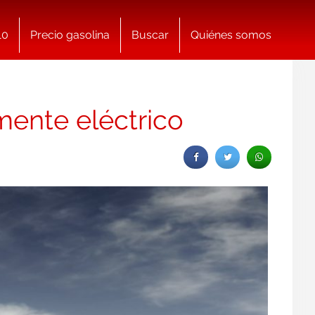
10
Precio gasolina
Buscar
Quiénes somos
mente eléctrico