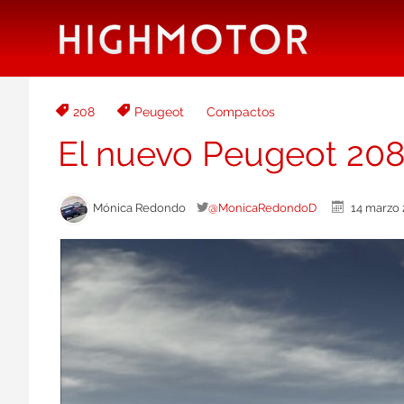
208
Peugeot
Compactos
El nuevo Peugeot 208
Mónica Redondo
@MonicaRedondoD
14 marz