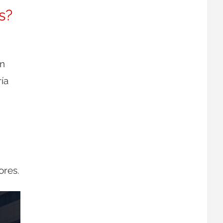
s?
ón
ía
ores.