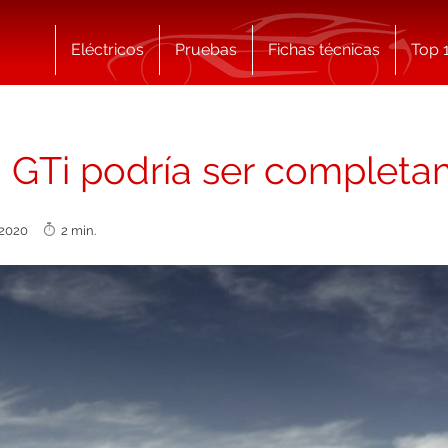
Eléctricos
Pruebas
Fichas técnicas
Top 
 GTi podría ser completa
o 2020
2 min.