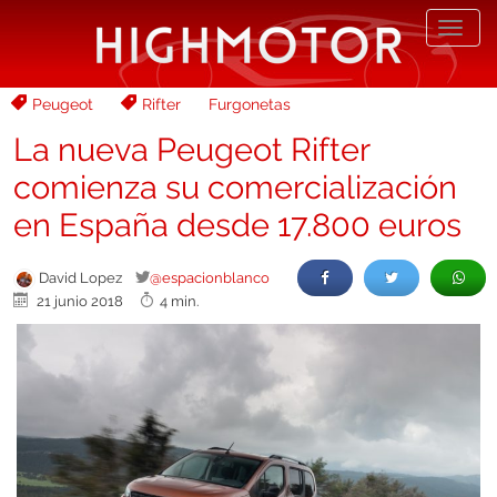
Desp
nave
Peugeot
Rifter
Furgonetas
La nueva Peugeot Rifter
comienza su comercialización
en España desde 17.800 euros
David Lopez
@espacionblanco
21 junio 2018
4 min.