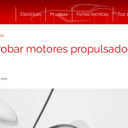
Eléctricos
Pruebas
Fichas técnicas
Top 
ria
robar motores propulsado
 min.