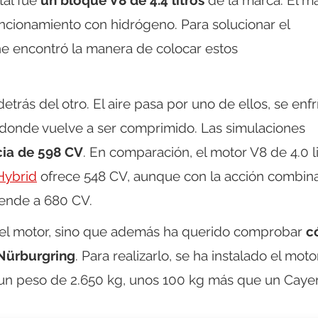
tal fue
un bloque V8 de 4.4 litros
de la marca. El m
uncionamiento con hidrógeno. Para solucionar el
e encontró la manera de colocar estos
trás del otro. El aire pasa por uno de ellos, se enfr
e, donde vuelve a ser comprimido. Las simulaciones
cia de 598 CV
. En comparación, el motor V8 de 4.0 l
Hybrid
ofrece 548 CV, aunque con la acción combin
iende a 680 CV.
r el motor, sino que además ha querido comprobar
c
 Nürburgring
. Para realizarlo, se ha instalado el mot
 un peso de 2.650 kg, unos 100 kg más que un Cay