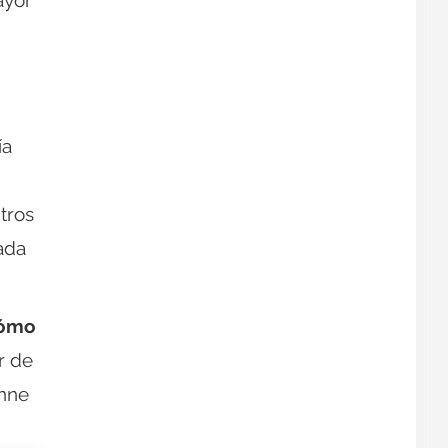
ayor
ía
itros
ada
ómo
or de
enne