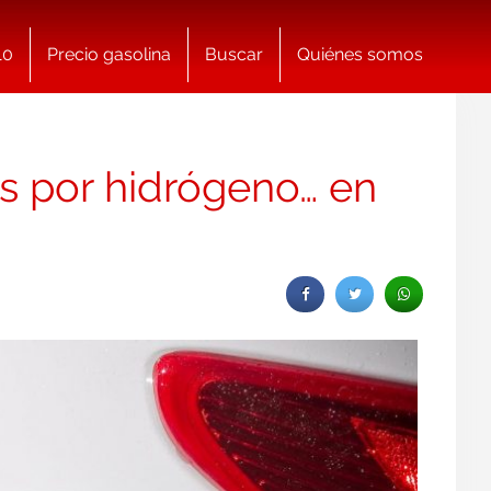
10
Precio gasolina
Buscar
Quiénes somos
s por hidrógeno… en