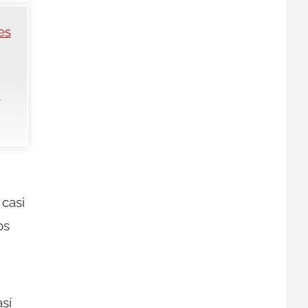
es
e
casi
os
sí