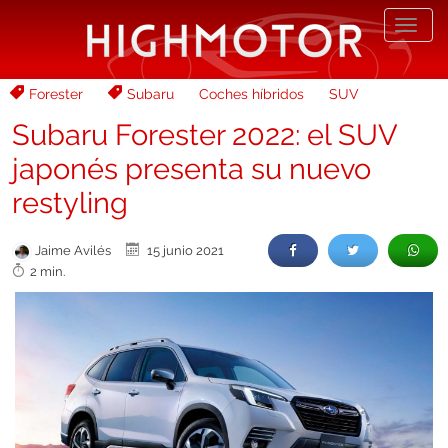
Desp
nave
Forester
Subaru
Coches híbridos
SUV
Subaru Forester 2022: el SUV
japonés presenta su nuevo
restyling
Jaime Avilés
15 junio 2021
2 min.