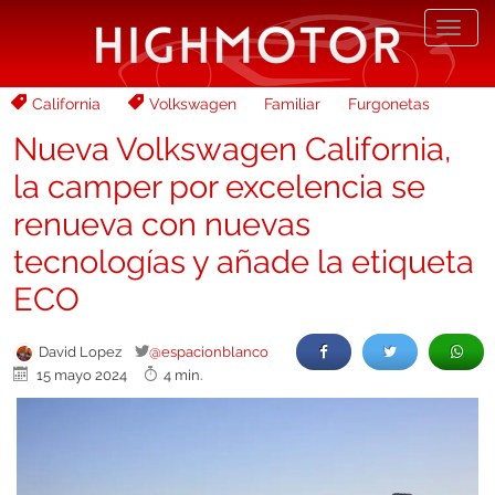
Desp
nave
California
Volkswagen
Familiar
Furgonetas
Nueva Volkswagen California,
la camper por excelencia se
renueva con nuevas
tecnologías y añade la etiqueta
ECO
David Lopez
@espacionblanco
15 mayo 2024
4 min.