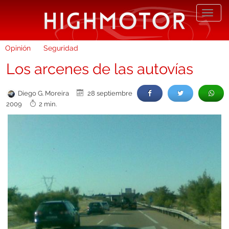
Desp
nave
Opinión
Seguridad
Los arcenes de las autovías
Diego G. Moreira
28 septiembre
2009
2 min.