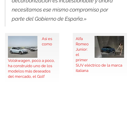
decarbonización es incuestionable y ahora
necesitamos ese mismo compromiso por
parte del Gobierno de España.»
Así es
Alfa
como
Romeo
Junior:
el
primer
Volskwagen, poco a poco,
SUV eléctrico de la marca
ha construido uno de los
italiana
modelos más deseados
del mercado, el Golf