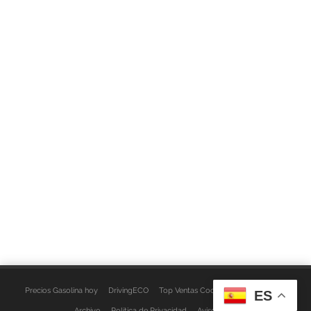
Precios Gasolina hoy
DrivingECO
Top Ventas Coches
EspacioFurgo
ES
Archivo
Política de Privacidad
Aviso Legal