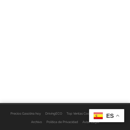
Precios Gasolina hoy
DrivingECO
Top Ventas Coches
EspacioFurgo
ES
Archivo
Política de Privacidad
Aviso Legal