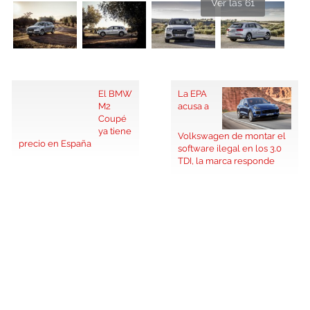
Ver las 61
El BMW
La EPA
M2
acusa a
Coupé
ya tiene
Volkswagen de montar el
precio en España
software ilegal en los 3.0
TDI, la marca responde