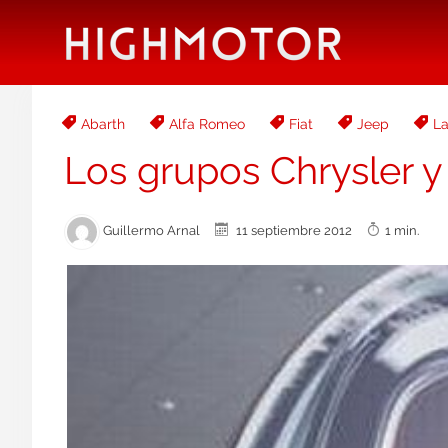
Abarth
Alfa Romeo
Fiat
Jeep
La
Los grupos Chrysler y
Guillermo Arnal
11 septiembre 2012
1 min.