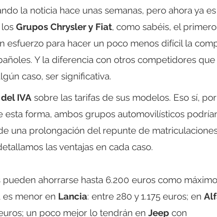
ando la noticia hace unas semanas, pero ahora ya es
 los
Grupos Chrysler y Fiat
, como sabéis, el primero
n esfuerzo para hacer un poco menos difícil la com
añoles. Y la diferencia con otros competidores que
gún caso, ser significativa.
del IVA
sobre las tarifas de sus modelos. Eso sí, por
e esta forma, ambos grupos automovilísticos podrían
e de una prolongación del repunte de matriculacione
etallamos las ventajas en cada caso.
ntes pueden ahorrarse hasta 6.200 euros como máxim
ra es menor en
Lancia
: entre 280 y 1.175 euros; en
Al
euros; un poco mejor lo tendrán en
Jeep
con