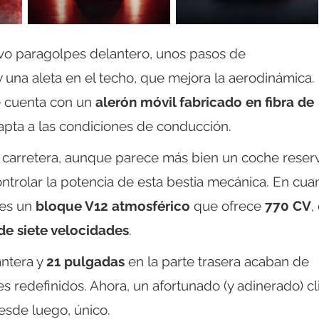
ivo paragolpes delantero, unos pasos de
y una aleta en el techo, que mejora la aerodinámica.
e cuenta con un
alerón móvil fabricado en fibra de
dapta a las condiciones de conducción.
r carretera, aunque parece más bien un coche rese
ntrolar la potencia de esta bestia mecánica. En cuan
 es un
bloque V12 atmosférico
que ofrece
770 CV
,
de siete velocidades
.
antera y
21 pulgadas
en la parte trasera acaban de
es redefinidos. Ahora, un afortunado (y adinerado) cl
esde luego, único.