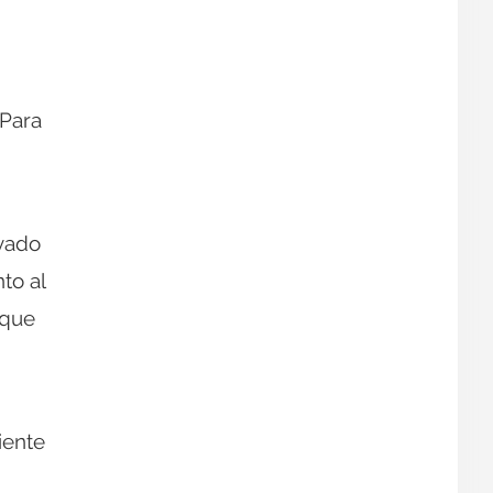
 Para
rvado
to al
 que
iente