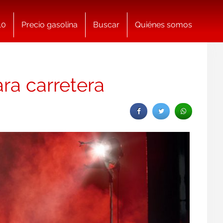
10
Precio gasolina
Buscar
Quiénes somos
ra carretera