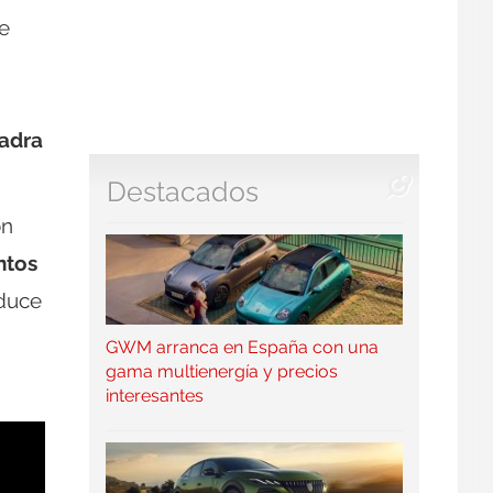
e
adra
Destacados
on
ntos
oduce
GWM arranca en España con una
gama multienergía y precios
interesantes