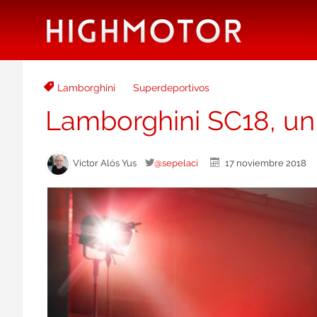
Lamborghini
Superdeportivos
Lamborghini SC18, un 
Victor Alós Yus
@sepelaci
17 noviembre 2018