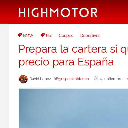
BMW
M4
Coupés
Deportivos
Prepara la cartera si
precio para España
David Lopez
@espacionblanco
4 septiembre 