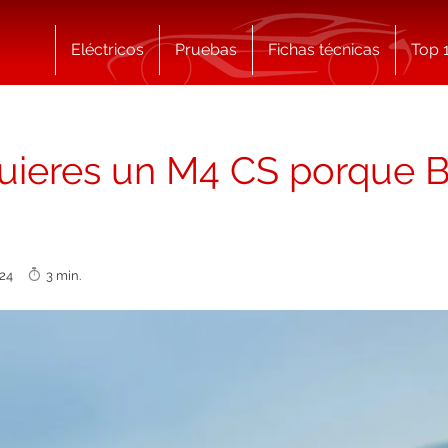
Eléctricos
Pruebas
Fichas técnicas
Top 
 quieres un M4 CS porque
2024
3 min.