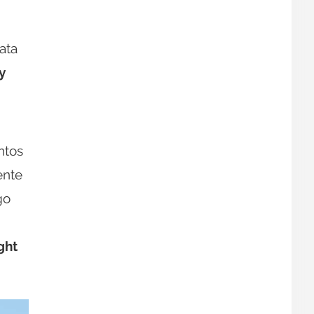
ata
y
ntos
ente
go
ght