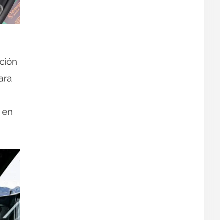
cción
ara
 en