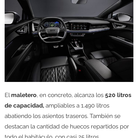
El
maletero
, en concreto, alcanza los
520 litros
de capacidad,
ampliables a 1.490 litros
abatiendo los asientos traseros. También se
destacan la cantidad de huecos repartidos por
todo el habitáculo, con casi 25 litros