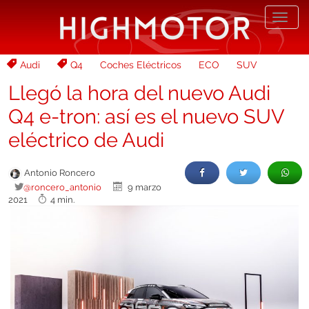
Desp
nave
Audi
Q4
Coches Eléctricos
ECO
SUV
Llegó la hora del nuevo Audi
Q4 e-tron: así es el nuevo SUV
eléctrico de Audi
Antonio Roncero
@roncero_antonio
9 marzo
2021
4 min.