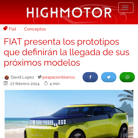
Desp
nave
Fiat
Conceptos
FIAT presenta los prototipos
que definirán la llegada de sus
próximos modelos
David Lopez
@espacionblanco
27 febrero 2024
4 min.