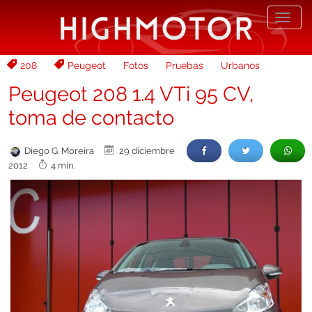
Desp
nave
208
Peugeot
Fotos
Pruebas
Urbanos
Peugeot 208 1.4 VTi 95 CV,
toma de contacto
Diego G. Moreira
29 diciembre
2012
4 min.