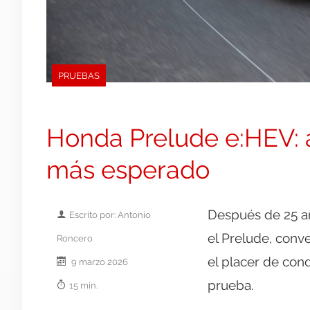
PRUEBAS
Honda Prelude e:HEV: a
más esperado
Después de 25 a
Escrito por: Antonio
el Prelude, conv
Roncero
el placer de con
9 marzo 2026
prueba.
15 min.