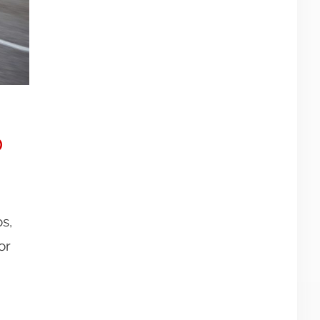
o
s,
or