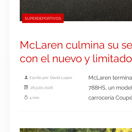
SUPERDEPORTIVOS
McLaren culmina su se
con el nuevo y limitad
McLaren termina 
Escrito por: David Lopez
788HS, un modelo
28 julio 2026
carrocería Coup
4 min.