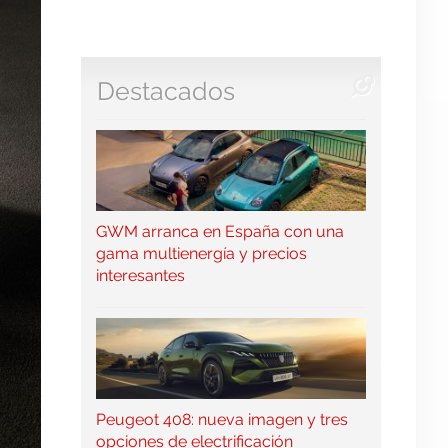
Destacados
GWM arranca en España con una
gama multienergía y precios
interesantes
Peugeot 408: nueva imagen y tres
opciones de electrificación