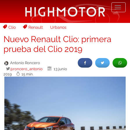
Desp
nave
Clio
Renault
Urbanos
Nuevo Renault Clio: primera
prueba del Clio 2019
Antonio Roncero
@roncero_antonio
13 junio
2019
15 min.