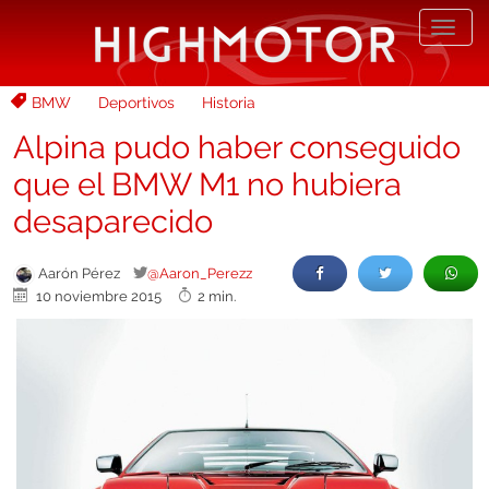
Desp
nave
BMW
Deportivos
Historia
Alpina pudo haber conseguido
que el BMW M1 no hubiera
desaparecido
Aarón Pérez
@Aaron_Perezz
10 noviembre 2015
2 min.