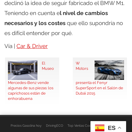
declinó la idea de seguir fabricado el BMW M1.
Teniendo en cuenta e
l nivel de cambios
necesarios y los costes
que ello supondría no
es difícil entender por qué.
Vía |
Car & Driver
El
W
Museo
Motors
presenta el Fenyr
Mercedes-Benz vende
SuperSport en el Salón de
algunas de sus piezas: los
Dubái 2015
caprichosos están de
enhorabuena
Precios Gasolina hoy
DrivingECO
Top Ventas Coches
EspacioFurgo
ES