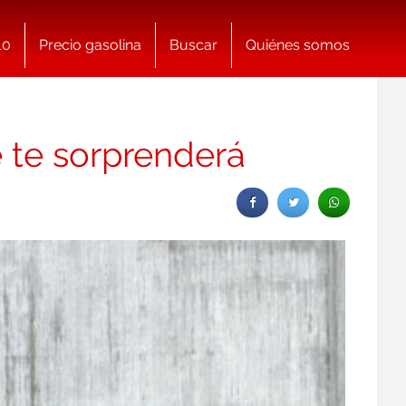
10
Precio gasolina
Buscar
Quiénes somos
 te sorprenderá