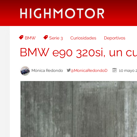
BMW
Serie 3
Curiosidades
Deportivos
BMW e90 320si, un cu
Mónica Redondo
@MonicaRedondoD
10 mayo