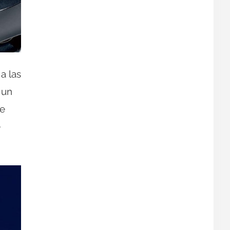
a las
 un
de
e