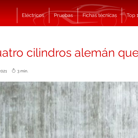
Eléctricos
Pruebas
Fichas técnicas
Top 
atro cilindros alemán que
 2021
3 min.