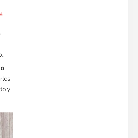
a
e
o…
00
rlos
do y