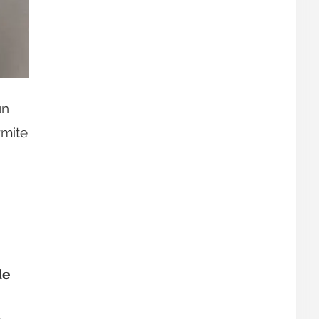
un
mite
de