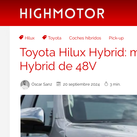
Hilux
Toyota
Coches híbridos
Pick-up
Toyota Hilux Hybrid: 
Hybrid de 48V
Óscar Sanz
20 septiembre 2024
3 min.