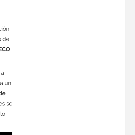
ción
s de
 ECO
ra
 a un
de
es se
lo