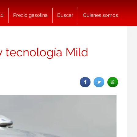
10
Precio gasolina
Buscar
Quiénes somos
y tecnología Mild