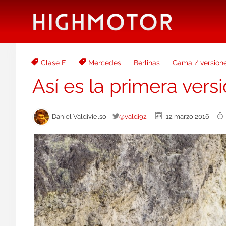
Clase E
Mercedes
Berlinas
Gama / version
Así es la primera ver
Daniel Valdivielso
@valdi92
12 marzo 2016