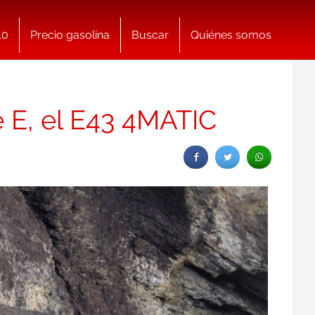
10
Precio gasolina
Buscar
Quiénes somos
e E, el E43 4MATIC