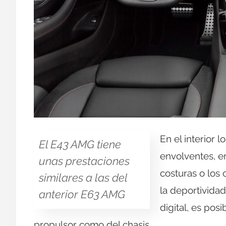
En el interior 
El E43 AMG tiene
envolventes, en
unas prestaciones
costuras o los
similares a las del
la deportividad
anterior E63 AMG
digital, es po
propulsor como del chasis.