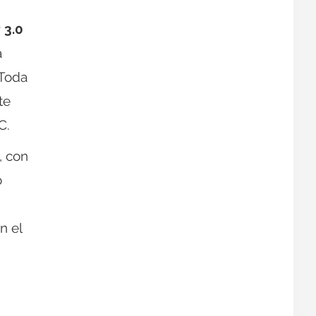
r
3.0
a
 Toda
te
C.
, con
o
n el