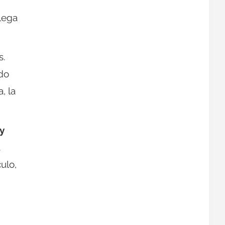
llega
s.
do
, la
y
a
ulo,