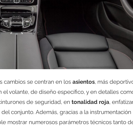
los cambios se centran en los
asientos
, más deportiv
 el volante, de diseño específico, y en detalles com
 cinturones de seguridad, en
tonalidad roja
, enfatiz
 del conjunto. Además, gracias a la instrumentación
sible mostrar numerosos parámetros técnicos tanto d